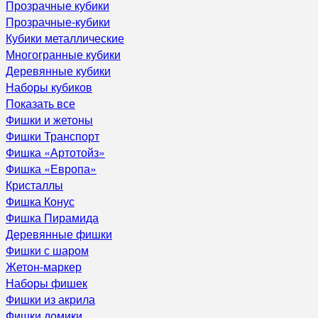
Прозрачные кубики
Прозрачные-кубики
Кубики металлические
Многогранные кубики
Деревянные кубики
Наборы кубиков
Показать все
Фишки и жетоны
Фишки Транспорт
Фишка «Артотойз»
Фишка «Европа»
Кристаллы
Фишка Конус
Фишка Пирамида
Деревянные фишки
Фишки с шаром
Жетон-маркер
Наборы фишек
Фишки из акрила
Фишки домики