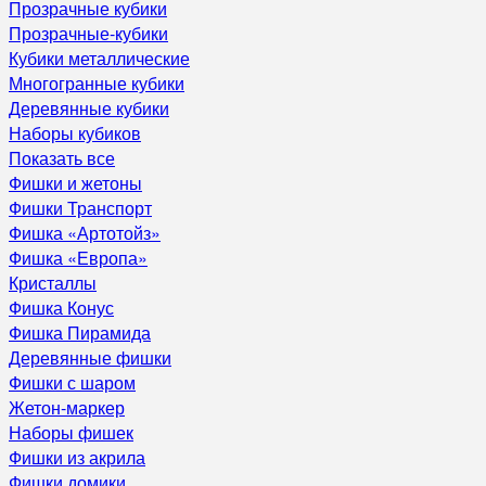
Прозрачные кубики
Прозрачные-кубики
Кубики металлические
Многогранные кубики
Деревянные кубики
Наборы кубиков
Показать все
Фишки и жетоны
Фишки Транспорт
Фишка «Артотойз»
Фишка «Европа»
Кристаллы
Фишка Конус
Фишка Пирамида
Деревянные фишки
Фишки с шаром
Жетон-маркер
Наборы фишек
Фишки из акрила
Фишки домики