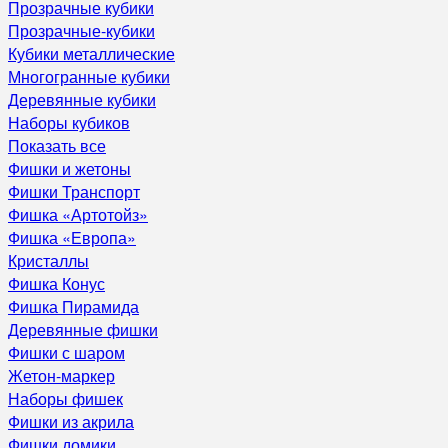
Прозрачные кубики
Прозрачные-кубики
Кубики металлические
Многогранные кубики
Деревянные кубики
Наборы кубиков
Показать все
Фишки и жетоны
Фишки Транспорт
Фишка «Артотойз»
Фишка «Европа»
Кристаллы
Фишка Конус
Фишка Пирамида
Деревянные фишки
Фишки с шаром
Жетон-маркер
Наборы фишек
Фишки из акрила
Фишки домики