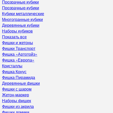
Прозрачные кубики
Прозрачные-кубики
Кубики металлические
Многогранные кубики
Деревянные кубики
Наборы кубиков
Показать все
Фишки и жетоны
Фишки Транспорт
Фишка «Артотойз»
Фишка «Европа»
Кристаллы
Фишка Конус
Фишка Пирамида
Деревянные фишки
Фишки с шаром
Жетон-маркер
Наборы фишек
Фишки из акрила
Фишки домики