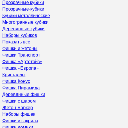
Прозрачные кубики
Прозрачные-кубики
Кубики металлические
Многогранные кубики
Деревянные кубики
Наборы кубиков
Показать все
Фишки и жетоны
Фишки Транспорт
Фишка «Артотойз»
Фишка «Европа»
Кристаллы
Фишка Конус
Фишка Пирамида
Деревянные фишки
Фишки с шаром
Жетон-маркер
Наборы фишек
Фишки из акрила
Фишки домики