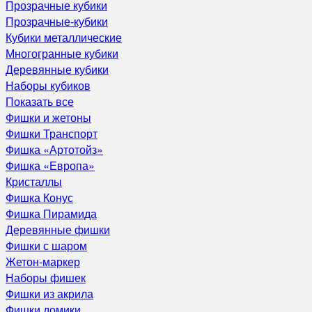
Прозрачные кубики
Прозрачные-кубики
Кубики металлические
Многогранные кубики
Деревянные кубики
Наборы кубиков
Показать все
Фишки и жетоны
Фишки Транспорт
Фишка «Артотойз»
Фишка «Европа»
Кристаллы
Фишка Конус
Фишка Пирамида
Деревянные фишки
Фишки с шаром
Жетон-маркер
Наборы фишек
Фишки из акрила
Фишки домики