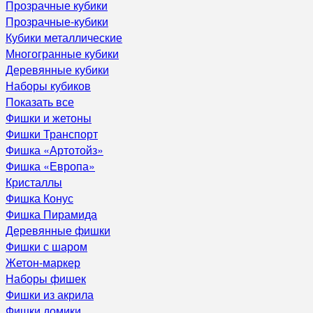
Прозрачные кубики
Прозрачные-кубики
Кубики металлические
Многогранные кубики
Деревянные кубики
Наборы кубиков
Показать все
Фишки и жетоны
Фишки Транспорт
Фишка «Артотойз»
Фишка «Европа»
Кристаллы
Фишка Конус
Фишка Пирамида
Деревянные фишки
Фишки с шаром
Жетон-маркер
Наборы фишек
Фишки из акрила
Фишки домики