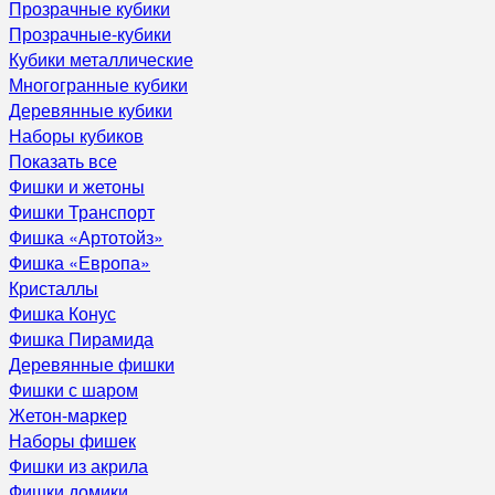
Прозрачные кубики
Прозрачные-кубики
Кубики металлические
Многогранные кубики
Деревянные кубики
Наборы кубиков
Показать все
Фишки и жетоны
Фишки Транспорт
Фишка «Артотойз»
Фишка «Европа»
Кристаллы
Фишка Конус
Фишка Пирамида
Деревянные фишки
Фишки с шаром
Жетон-маркер
Наборы фишек
Фишки из акрила
Фишки домики