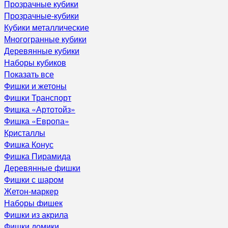
Прозрачные кубики
Прозрачные-кубики
Кубики металлические
Многогранные кубики
Деревянные кубики
Наборы кубиков
Показать все
Фишки и жетоны
Фишки Транспорт
Фишка «Артотойз»
Фишка «Европа»
Кристаллы
Фишка Конус
Фишка Пирамида
Деревянные фишки
Фишки с шаром
Жетон-маркер
Наборы фишек
Фишки из акрила
Фишки домики