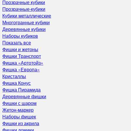
Прозрачные кубики
Прозрачные-кубики
Кубики металлические
Многогранные кубики
Деревянные кубики
Наборы кубиков
Показать все
Фишки и жетоны
Фишки Транспорт
Фишка «Артотойз»
Фишка «Европа»
Кристаллы
Фишка Конус
Фишка Пирамида
Деревянные фишки
Фишки с шаром
Жетон-маркер
Наборы фишек
Фишки из акрила
Фишки домики