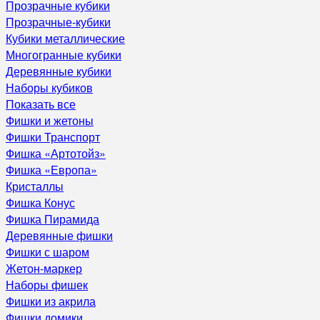
Прозрачные кубики
Прозрачные-кубики
Кубики металлические
Многогранные кубики
Деревянные кубики
Наборы кубиков
Показать все
Фишки и жетоны
Фишки Транспорт
Фишка «Артотойз»
Фишка «Европа»
Кристаллы
Фишка Конус
Фишка Пирамида
Деревянные фишки
Фишки с шаром
Жетон-маркер
Наборы фишек
Фишки из акрила
Фишки домики