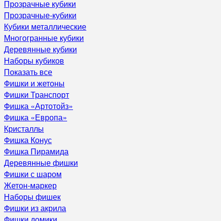
Прозрачные кубики
Прозрачные-кубики
Кубики металлические
Многогранные кубики
Деревянные кубики
Наборы кубиков
Показать все
Фишки и жетоны
Фишки Транспорт
Фишка «Артотойз»
Фишка «Европа»
Кристаллы
Фишка Конус
Фишка Пирамида
Деревянные фишки
Фишки с шаром
Жетон-маркер
Наборы фишек
Фишки из акрила
Фишки домики