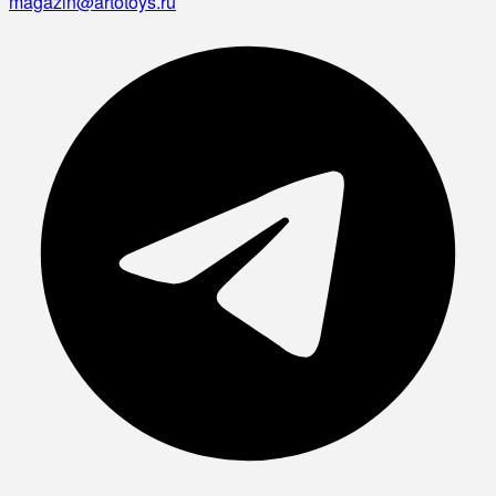
magazin@artotoys.ru