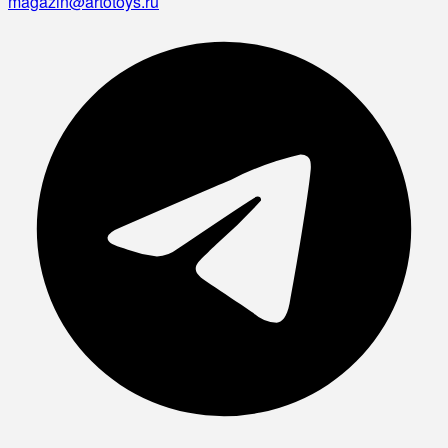
magazin@artotoys.ru