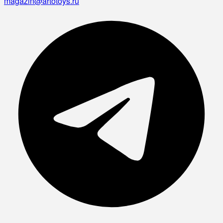
magazin@artotoys.ru