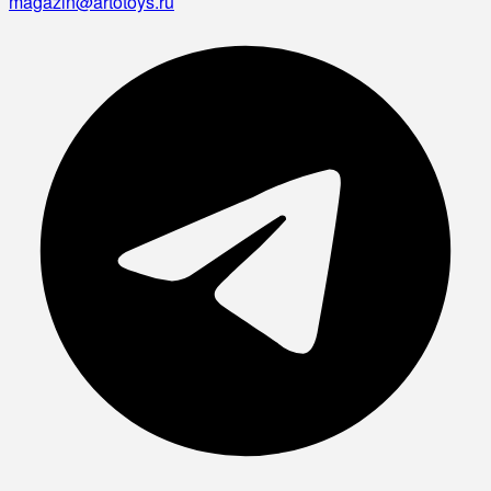
magazin@artotoys.ru