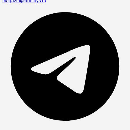
magazin@artotoys.ru