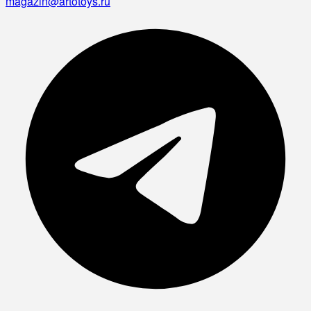
magazin@artotoys.ru