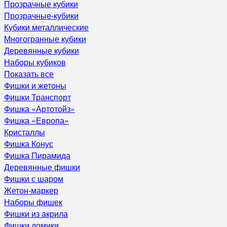
Прозрачные кубики
Прозрачные-кубики
Кубики металлические
Многогранные кубики
Деревянные кубики
Наборы кубиков
Показать все
Фишки и жетоны
Фишки Транспорт
Фишка «Артотойз»
Фишка «Европа»
Кристаллы
Фишка Конус
Фишка Пирамида
Деревянные фишки
Фишки с шаром
Жетон-маркер
Наборы фишек
Фишки из акрила
Фишки домики