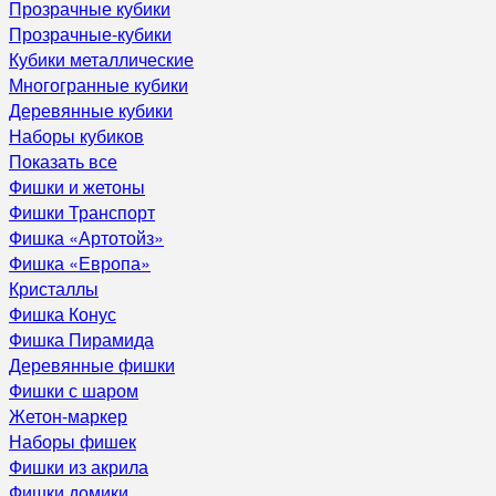
Прозрачные кубики
Прозрачные-кубики
Кубики металлические
Многогранные кубики
Деревянные кубики
Наборы кубиков
Показать все
Фишки и жетоны
Фишки Транспорт
Фишка «Артотойз»
Фишка «Европа»
Кристаллы
Фишка Конус
Фишка Пирамида
Деревянные фишки
Фишки с шаром
Жетон-маркер
Наборы фишек
Фишки из акрила
Фишки домики