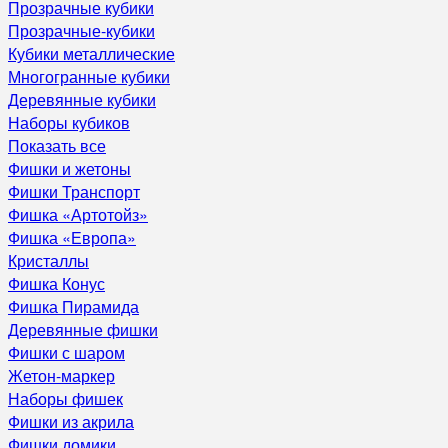
Прозрачные кубики
Прозрачные-кубики
Кубики металлические
Многогранные кубики
Деревянные кубики
Наборы кубиков
Показать все
Фишки и жетоны
Фишки Транспорт
Фишка «Артотойз»
Фишка «Европа»
Кристаллы
Фишка Конус
Фишка Пирамида
Деревянные фишки
Фишки с шаром
Жетон-маркер
Наборы фишек
Фишки из акрила
Фишки домики