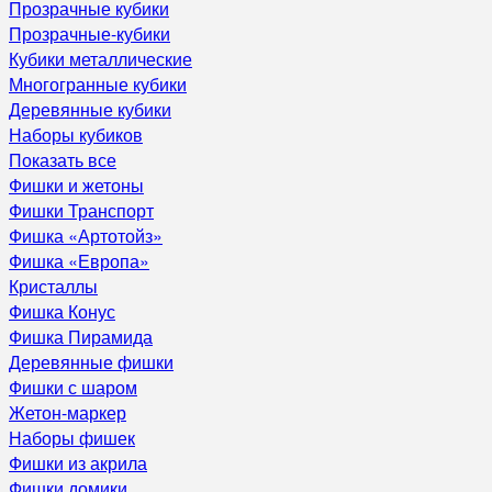
Прозрачные кубики
Прозрачные-кубики
Кубики металлические
Многогранные кубики
Деревянные кубики
Наборы кубиков
Показать все
Фишки и жетоны
Фишки Транспорт
Фишка «Артотойз»
Фишка «Европа»
Кристаллы
Фишка Конус
Фишка Пирамида
Деревянные фишки
Фишки с шаром
Жетон-маркер
Наборы фишек
Фишки из акрила
Фишки домики