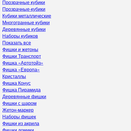
Прозрачные кубики
Прозрачные-кубики
Кубики металлические
Многогранные кубики
Деревянные кубики
Наборы кубиков
Показать все
Фишки и жетоны
Фишки Транспорт
Фишка «Артотойз»
Фишка «Европа»
Кристаллы
Фишка Конус
Фишка Пирамида
Деревянные фишки
Фишки с шаром
Жетон-маркер
Наборы фишек
Фишки из акрила
Фишки домики