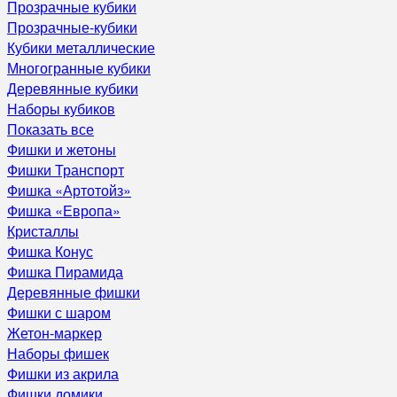
Прозрачные кубики
Прозрачные-кубики
Кубики металлические
Многогранные кубики
Деревянные кубики
Наборы кубиков
Показать все
Фишки и жетоны
Фишки Транспорт
Фишка «Артотойз»
Фишка «Европа»
Кристаллы
Фишка Конус
Фишка Пирамида
Деревянные фишки
Фишки с шаром
Жетон-маркер
Наборы фишек
Фишки из акрила
Фишки домики