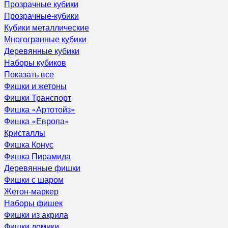
Прозрачные кубики
Прозрачные-кубики
Кубики металлические
Многогранные кубики
Деревянные кубики
Наборы кубиков
Показать все
Фишки и жетоны
Фишки Транспорт
Фишка «Артотойз»
Фишка «Европа»
Кристаллы
Фишка Конус
Фишка Пирамида
Деревянные фишки
Фишки с шаром
Жетон-маркер
Наборы фишек
Фишки из акрила
Фишки домики