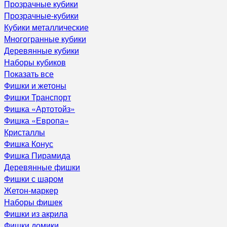
Прозрачные кубики
Прозрачные-кубики
Кубики металлические
Многогранные кубики
Деревянные кубики
Наборы кубиков
Показать все
Фишки и жетоны
Фишки Транспорт
Фишка «Артотойз»
Фишка «Европа»
Кристаллы
Фишка Конус
Фишка Пирамида
Деревянные фишки
Фишки с шаром
Жетон-маркер
Наборы фишек
Фишки из акрила
Фишки домики