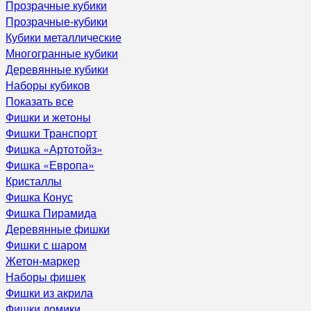
Прозрачные кубики
Прозрачные-кубики
Кубики металлические
Многогранные кубики
Деревянные кубики
Наборы кубиков
Показать все
Фишки и жетоны
Фишки Транспорт
Фишка «Артотойз»
Фишка «Европа»
Кристаллы
Фишка Конус
Фишка Пирамида
Деревянные фишки
Фишки с шаром
Жетон-маркер
Наборы фишек
Фишки из акрила
Фишки домики