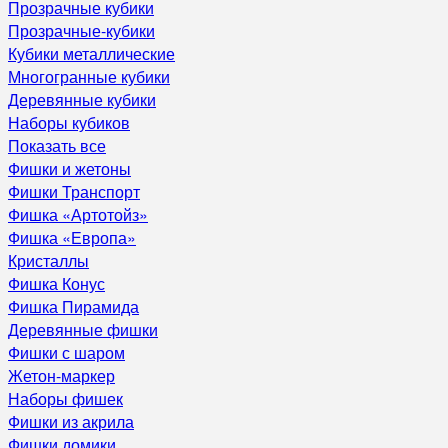
Прозрачные кубики
Прозрачные-кубики
Кубики металлические
Многогранные кубики
Деревянные кубики
Наборы кубиков
Показать все
Фишки и жетоны
Фишки Транспорт
Фишка «Артотойз»
Фишка «Европа»
Кристаллы
Фишка Конус
Фишка Пирамида
Деревянные фишки
Фишки с шаром
Жетон-маркер
Наборы фишек
Фишки из акрила
Фишки домики