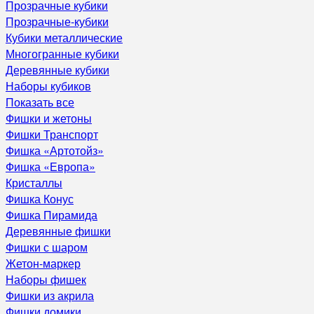
Прозрачные кубики
Прозрачные-кубики
Кубики металлические
Многогранные кубики
Деревянные кубики
Наборы кубиков
Показать все
Фишки и жетоны
Фишки Транспорт
Фишка «Артотойз»
Фишка «Европа»
Кристаллы
Фишка Конус
Фишка Пирамида
Деревянные фишки
Фишки с шаром
Жетон-маркер
Наборы фишек
Фишки из акрила
Фишки домики