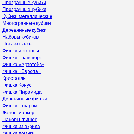
Прозрачные кубики
Прозрачные-кубики
Кубики металлические
Многогранные кубики
Деревянные кубики
Наборы кубиков
Показать все
Фишки и жетоны
Фишки Транспорт
Фишка «Артотойз»
Фишка «Европа»
Кристаллы
Фишка Конус
Фишка Пирамида
Деревянные фишки
Фишки с шаром
Жетон-маркер
Наборы фишек
Фишки из акрила
Фишки домики