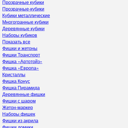
Прозрачные кубики
Прозрачные-кубики
Кубики металлические
Многогранные кубики
Деревянные кубики
Наборы кубиков
Показать все
Фишки и жетоны
Фишки Транспорт
Фишка «Артотойз»
Фишка «Европа»
Кристаллы
Фишка Конус
Фишка Пирамида
Деревянные фишки
Фишки с шаром
Жетон-маркер
Наборы фишек
Фишки из акрила
Фишки домики