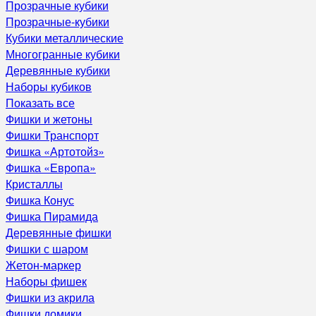
Прозрачные кубики
Прозрачные-кубики
Кубики металлические
Многогранные кубики
Деревянные кубики
Наборы кубиков
Показать все
Фишки и жетоны
Фишки Транспорт
Фишка «Артотойз»
Фишка «Европа»
Кристаллы
Фишка Конус
Фишка Пирамида
Деревянные фишки
Фишки с шаром
Жетон-маркер
Наборы фишек
Фишки из акрила
Фишки домики