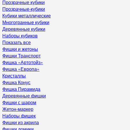
Прозрачные кубики
Прозрачные-кубики
Кубики металлические
Многогранные кубики
Деревянные кубики
Наборы кубиков
Показать все
Фишки и жетоны
Фишки Транспорт
Фишка «Артотойз»
Фишка «Европа»
Кристаллы
Фишка Конус
Фишка Пирамида
Деревянные фишки
Фишки с шаром
Жетон-маркер
Наборы фишек
Фишки из акрила
Фишки домики