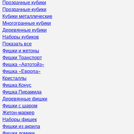
Прозрачные кубики
Прозрачные-кубики
Кубики металлические
Многогранные кубики
Деревянные кубики
Наборы кубиков
Показать все
Фишки и жетоны
Фишки Транспорт
Фишка «Артотойз»
Фишка «Европа»
Кристаллы
Фишка Конус
Фишка Пирамида
Деревянные фишки
Фишки с шаром
Жетон-маркер
Наборы фишек
Фишки из акрила
Фишки домики