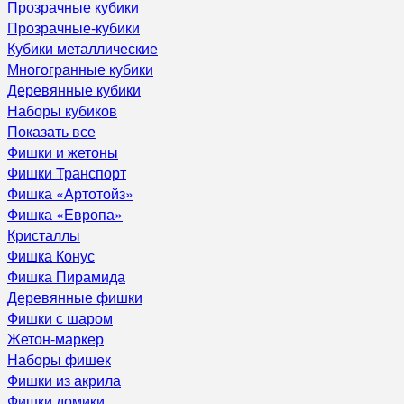
Прозрачные кубики
Прозрачные-кубики
Кубики металлические
Многогранные кубики
Деревянные кубики
Наборы кубиков
Показать все
Фишки и жетоны
Фишки Транспорт
Фишка «Артотойз»
Фишка «Европа»
Кристаллы
Фишка Конус
Фишка Пирамида
Деревянные фишки
Фишки с шаром
Жетон-маркер
Наборы фишек
Фишки из акрила
Фишки домики