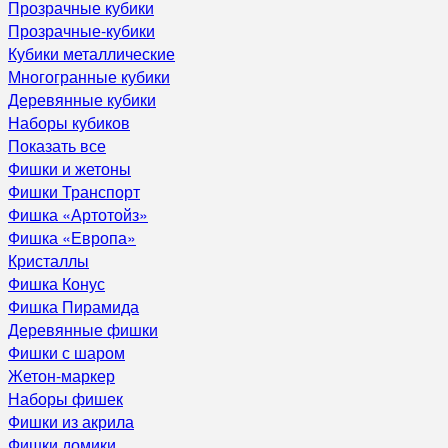
Прозрачные кубики
Прозрачные-кубики
Кубики металлические
Многогранные кубики
Деревянные кубики
Наборы кубиков
Показать все
Фишки и жетоны
Фишки Транспорт
Фишка «Артотойз»
Фишка «Европа»
Кристаллы
Фишка Конус
Фишка Пирамида
Деревянные фишки
Фишки с шаром
Жетон-маркер
Наборы фишек
Фишки из акрила
Фишки домики