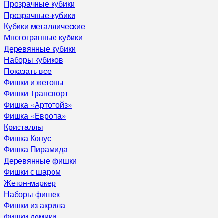
Прозрачные кубики
Прозрачные-кубики
Кубики металлические
Многогранные кубики
Деревянные кубики
Наборы кубиков
Показать все
Фишки и жетоны
Фишки Транспорт
Фишка «Артотойз»
Фишка «Европа»
Кристаллы
Фишка Конус
Фишка Пирамида
Деревянные фишки
Фишки с шаром
Жетон-маркер
Наборы фишек
Фишки из акрила
Фишки домики