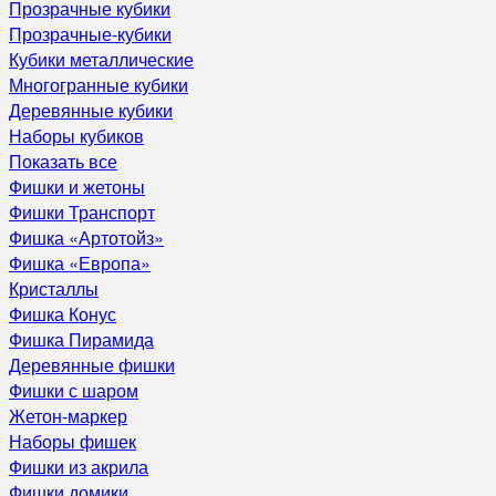
Прозрачные кубики
Прозрачные-кубики
Кубики металлические
Многогранные кубики
Деревянные кубики
Наборы кубиков
Показать все
Фишки и жетоны
Фишки Транспорт
Фишка «Артотойз»
Фишка «Европа»
Кристаллы
Фишка Конус
Фишка Пирамида
Деревянные фишки
Фишки с шаром
Жетон-маркер
Наборы фишек
Фишки из акрила
Фишки домики