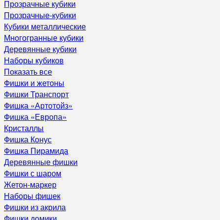
Прозрачные кубики
Прозрачные-кубики
Кубики металлические
Многогранные кубики
Деревянные кубики
Наборы кубиков
Показать все
Фишки и жетоны
Фишки Транспорт
Фишка «Артотойз»
Фишка «Европа»
Кристаллы
Фишка Конус
Фишка Пирамида
Деревянные фишки
Фишки с шаром
Жетон-маркер
Наборы фишек
Фишки из акрила
Фишки домики