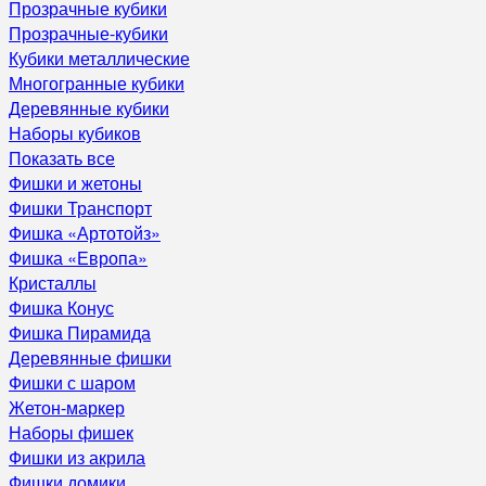
Прозрачные кубики
Прозрачные-кубики
Кубики металлические
Многогранные кубики
Деревянные кубики
Наборы кубиков
Показать все
Фишки и жетоны
Фишки Транспорт
Фишка «Артотойз»
Фишка «Европа»
Кристаллы
Фишка Конус
Фишка Пирамида
Деревянные фишки
Фишки с шаром
Жетон-маркер
Наборы фишек
Фишки из акрила
Фишки домики