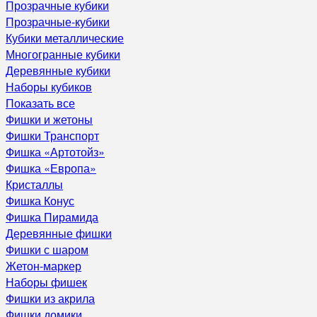
Прозрачные кубики
Прозрачные-кубики
Кубики металлические
Многогранные кубики
Деревянные кубики
Наборы кубиков
Показать все
Фишки и жетоны
Фишки Транспорт
Фишка «Артотойз»
Фишка «Европа»
Кристаллы
Фишка Конус
Фишка Пирамида
Деревянные фишки
Фишки с шаром
Жетон-маркер
Наборы фишек
Фишки из акрила
Фишки домики