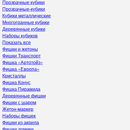
Прозрачные кубики
Прозрачные-кубики
Кубики металлические
Многогранные кубики
Деревянные кубики
Наборы кубиков
Показать все
Фишки и жетоны
Фишки Транспорт
Фишка «Артотойз»
Фишка «Европа»
Кристаллы
Фишка Конус
Фишка Пирамида
Деревянные фишки
Фишки с шаром
Жетон-маркер
Наборы фишек
Фишки из акрила
Фишки домики