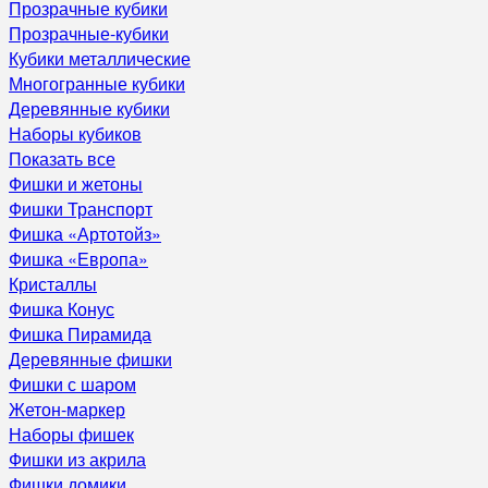
Прозрачные кубики
Прозрачные-кубики
Кубики металлические
Многогранные кубики
Деревянные кубики
Наборы кубиков
Показать все
Фишки и жетоны
Фишки Транспорт
Фишка «Артотойз»
Фишка «Европа»
Кристаллы
Фишка Конус
Фишка Пирамида
Деревянные фишки
Фишки с шаром
Жетон-маркер
Наборы фишек
Фишки из акрила
Фишки домики