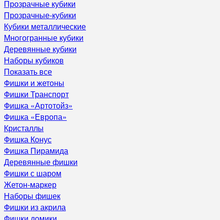
Прозрачные кубики
Прозрачные-кубики
Кубики металлические
Многогранные кубики
Деревянные кубики
Наборы кубиков
Показать все
Фишки и жетоны
Фишки Транспорт
Фишка «Артотойз»
Фишка «Европа»
Кристаллы
Фишка Конус
Фишка Пирамида
Деревянные фишки
Фишки с шаром
Жетон-маркер
Наборы фишек
Фишки из акрила
Фишки домики