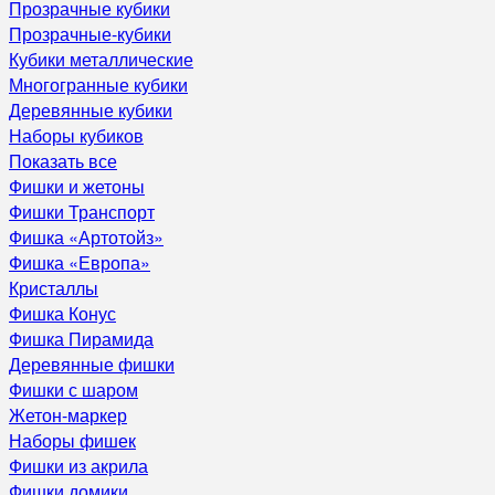
Прозрачные кубики
Прозрачные-кубики
Кубики металлические
Многогранные кубики
Деревянные кубики
Наборы кубиков
Показать все
Фишки и жетоны
Фишки Транспорт
Фишка «Артотойз»
Фишка «Европа»
Кристаллы
Фишка Конус
Фишка Пирамида
Деревянные фишки
Фишки с шаром
Жетон-маркер
Наборы фишек
Фишки из акрила
Фишки домики