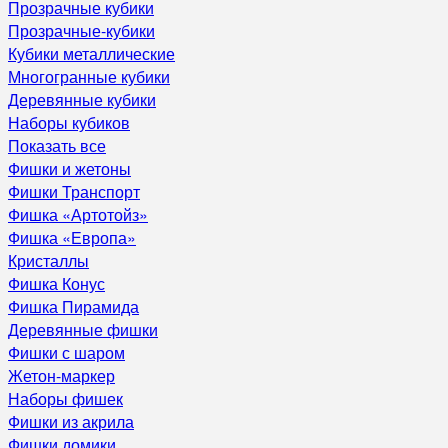
Прозрачные кубики
Прозрачные-кубики
Кубики металлические
Многогранные кубики
Деревянные кубики
Наборы кубиков
Показать все
Фишки и жетоны
Фишки Транспорт
Фишка «Артотойз»
Фишка «Европа»
Кристаллы
Фишка Конус
Фишка Пирамида
Деревянные фишки
Фишки с шаром
Жетон-маркер
Наборы фишек
Фишки из акрила
Фишки домики