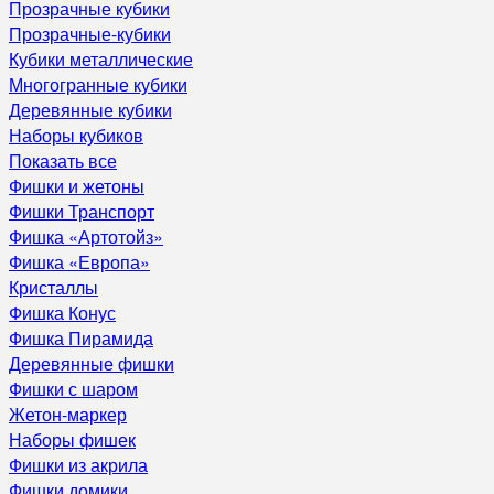
Прозрачные кубики
Прозрачные-кубики
Кубики металлические
Многогранные кубики
Деревянные кубики
Наборы кубиков
Показать все
Фишки и жетоны
Фишки Транспорт
Фишка «Артотойз»
Фишка «Европа»
Кристаллы
Фишка Конус
Фишка Пирамида
Деревянные фишки
Фишки с шаром
Жетон-маркер
Наборы фишек
Фишки из акрила
Фишки домики