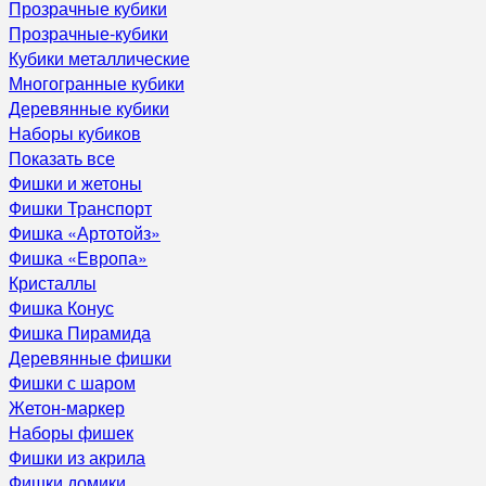
Прозрачные кубики
Прозрачные-кубики
Кубики металлические
Многогранные кубики
Деревянные кубики
Наборы кубиков
Показать все
Фишки и жетоны
Фишки Транспорт
Фишка «Артотойз»
Фишка «Европа»
Кристаллы
Фишка Конус
Фишка Пирамида
Деревянные фишки
Фишки с шаром
Жетон-маркер
Наборы фишек
Фишки из акрила
Фишки домики