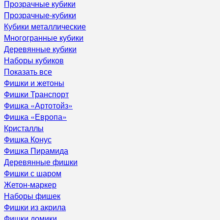
Прозрачные кубики
Прозрачные-кубики
Кубики металлические
Многогранные кубики
Деревянные кубики
Наборы кубиков
Показать все
Фишки и жетоны
Фишки Транспорт
Фишка «Артотойз»
Фишка «Европа»
Кристаллы
Фишка Конус
Фишка Пирамида
Деревянные фишки
Фишки с шаром
Жетон-маркер
Наборы фишек
Фишки из акрила
Фишки домики