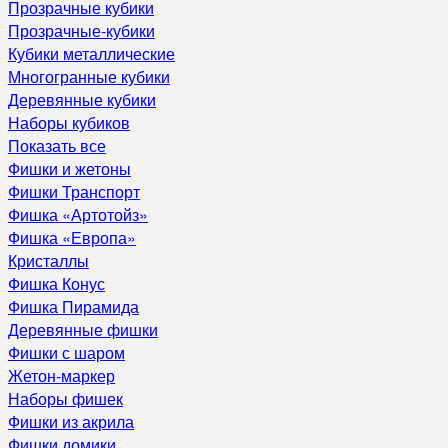
Прозрачные кубики
Прозрачные-кубики
Кубики металлические
Многогранные кубики
Деревянные кубики
Наборы кубиков
Показать все
Фишки и жетоны
Фишки Транспорт
Фишка «Артотойз»
Фишка «Европа»
Кристаллы
Фишка Конус
Фишка Пирамида
Деревянные фишки
Фишки с шаром
Жетон-маркер
Наборы фишек
Фишки из акрила
Фишки домики